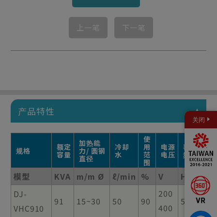
上一笔
下一笔
产品特性
关闭
使
加热能
额定
冷却
用
电源
额定
规格
力/ 圆钢
容量
水
范
电压
频率
直径
围
模型
KVA
m/m Ø
ℓ/min
%
V
HZ
200
DJ-
91
15~30
50
90
50/60
400
VHC910