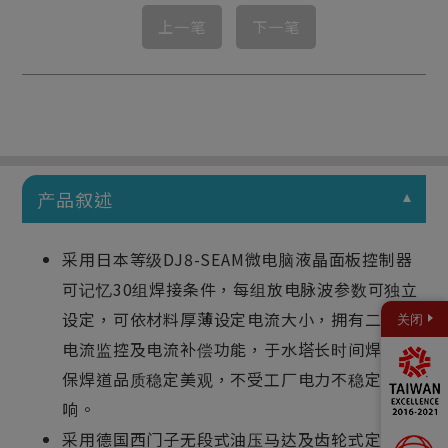
上一笔
下一笔
产品叙述
采用日本等级DJ8-SEAM微电脑液晶面板控制器
可记忆30组焊接条件，每组放电脉波参数可独立
设定，可依材料厚薄设定电流大小，拥有二次定
关闭
电流监控及电流补偿功能，于水塔长时间焊接确
保焊道品质稳定美观，不受工厂电力不稳定影
响。
采用德国西门子无段式油压马达及齿轮式定流量