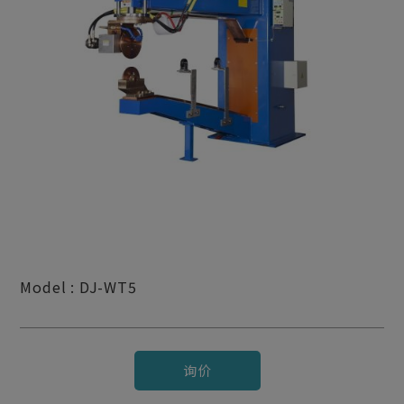
Model : DJ-WT5
询价