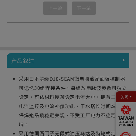
上一笔
下一笔
产品叙述
采用日本等级DJ8-SEAM微电脑液晶面板控制器
可记忆30组焊接条件，每组放电脉波参数可独立
设定，可依材料厚薄设定电流大小，拥有二次定
关闭
电流监控及电流补偿功能，于水塔长时间焊接确
保焊道品质稳定美观，不受工厂电力不稳定影
响。
采用德国西门子无段式油压马达及齿轮式定流量