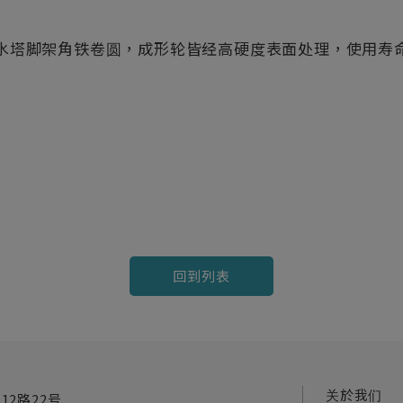
水塔脚架角铁卷圆，成形轮皆经高硬度表面处理，使用寿
回到列表
关於我们
12路22号