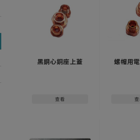
黑鋼心銅座上蓋
螺帽用電
查看
查