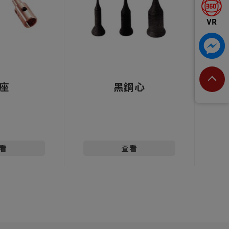
座
黑鋼心
看
查看