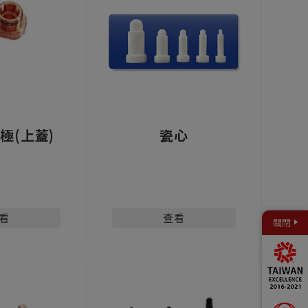
極(上蓋)
瓷心
看
查看
關閉