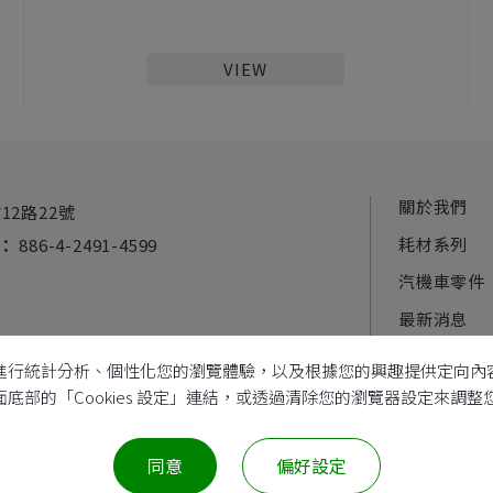
VIEW
關於我們
12路22號
耗材系列
：
886-4-2491-4599
汽機車零件
最新消息
電子型錄
本功能、進行統計分析、個性化您的瀏覽體驗，以及根據您的興趣提供定向
過頁面底部的「Cookies 設定」連結，或透過清除您的瀏覽器設定來調
Copyright © 2022
大佶機電股份有限公司
統一編號：52517787
同意
偏好設定
All Rights Reserved |
網站地圖