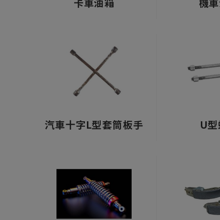
卡車油箱
機車
汽車十字L型套筒板手
U型