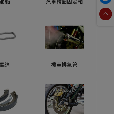
油箱
汽車輪圈固定軸
螺絲
機車排氣管