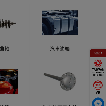
曲軸
汽車油箱
關閉