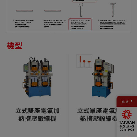
機型
關閉
立式雙座電氣加
立式單座電氣加
熱擠壓鍛縮機
熱擠壓鍛縮機