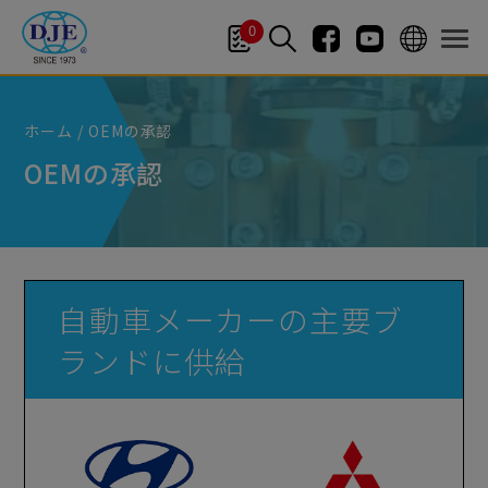
クッキー利用の管理について
0
ホーム
OEMの承認
OEMの承認
自動車メーカーの主要ブ
ランドに供給