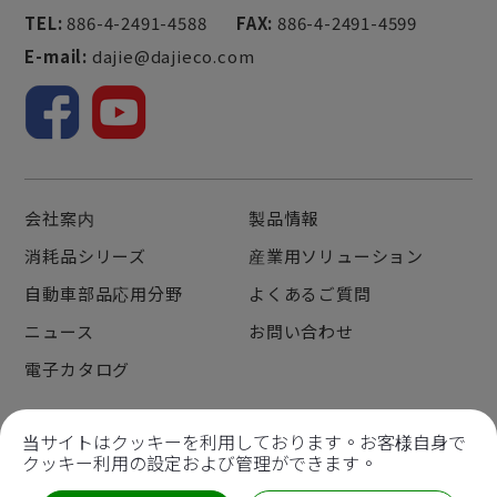
TEL:
886-4-2491-4588
FAX:
886-4-2491-4599
E-mail:
dajie@dajieco.com
会社案内
製品情報
消耗品シリーズ
産業用ソリューション
自動車部品応用分野
よくあるご質問
ニュース
お問い合わせ
電子カタログ
当サイトはクッキーを利用しております。お客様自身で
クッキー利用の設定および管理ができます。
Copyright © 2022
Da Jie Electricity Machinery Industrial