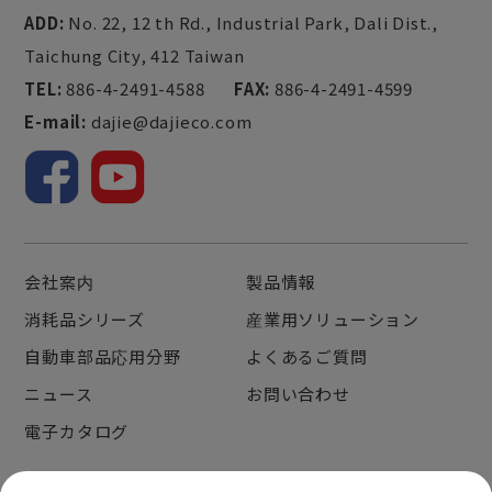
ADD:
No. 22, 12 th Rd., Industrial Park,
Dali Dist.,
Taichung City,
412
Taiwan
TEL:
886-4-2491-4588
FAX:
886-4-2491-4599
E-mail:
dajie@dajieco.com
会社案内
製品情報
消耗品シリーズ
産業用ソリューション
自動車部品応用分野
よくあるご質問
ニュース
お問い合わせ
電子カタログ