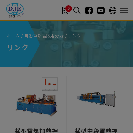
クッキー利用の管理について
0
ホーム
自動車部品応用分野
リンク
リンク
横型電気加熱押
横型中段電熱押