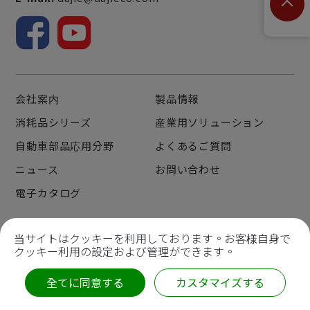
会社案内
製品情報
消耗品シリーズ
産業用ソリューション
自動車部品応用分野
よくあるご質問
ニュース
お問い合わせ
電子カタログ
当サイトはクッキーを利用しております。お客様自身で
クッキー利用の設定および管理ができます。
Copyright © 2022
Da Jie Electricity Machinery Industrial
Co., Ltd.
Unified Business No.: 52517787
全てに同意する
カスタマイズする
All Rights Reserved |
サイトマップ